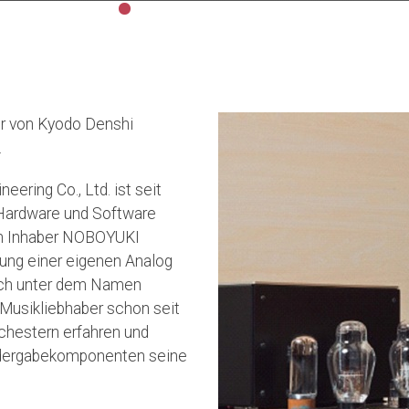
er von Kyodo Denshi
.
ring Co., Ltd. ist seit
 Hardware und Software
en Inhaber NOBOYUKI
ndung einer eigenen Analog
och unter dem Namen
 Musikliebhaber schon seit
rchestern erfahren und
iedergabekomponenten seine