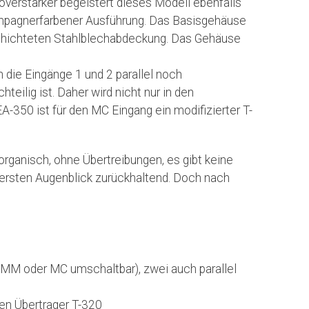
verstärker begeistert dieses Modell ebenfalls
hampagnerfarbener Ausführung. Das Basisgehäuse
schichteten Stahlblechabdeckung. Das Gehäuse
 die Eingänge 1 und 2 parallel noch
ilig ist. Daher wird nicht nur in den
-350 ist für den MC Eingang ein modifizierter T-
organisch, ohne Übertreibungen, es gibt keine
m ersten Augenblick zurückhaltend. Doch nach
(MM oder MC umschaltbar), zwei auch parallel
ten Übertrager T-320