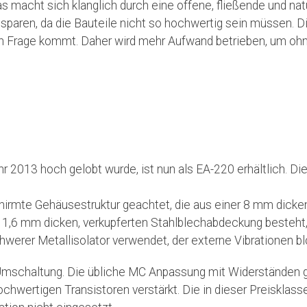
 macht sich klanglich durch eine offene, fließende und na
 sparen, da die Bauteile nicht so hochwertig sein müssen. 
in Frage kommt. Daher wird mehr Aufwand betrieben, um o
ahr 2013 hoch gelobt wurde, ist nun als EA-220 erhältlich. D
chirmte Gehäusestruktur geachtet, die aus einer 8 mm dicke
1,6 mm dicken, verkupferten Stahlblechabdeckung besteht, 
hwerer Metallisolator verwendet, der externe Vibrationen bloc
mschaltung. Die übliche MC Anpassung mit Widerständen gibt
hochwertigen Transistoren verstärkt. Die in dieser Preisklass